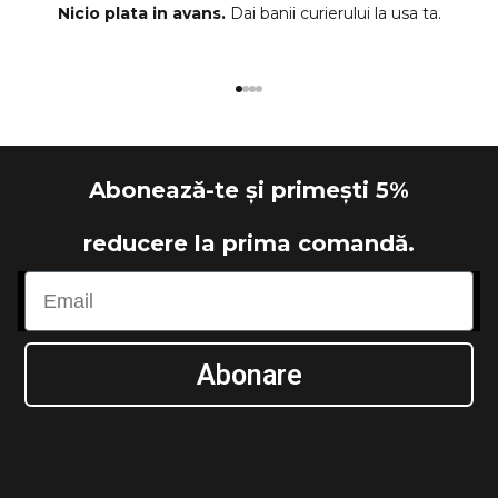
Nicio plata in avans.
Dai banii curierului la usa ta.
Mergi la articolul 1
Mergi la articolul 2
Mergi la articolul 3
Mergi la articolul 4
Abonează-te și primești 5%
reducere la prima comandă.
Email
Abonare