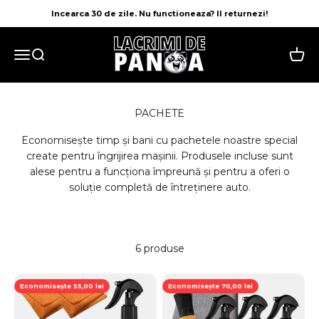
Sari la conținut
Incearca 30 de zile. Nu functioneaza? Il returnezi!
LACRIMI DE PANDA
Meniu
Căutare
Cos
PACHETE
Economisește timp și bani cu pachetele noastre special
create pentru îngrijirea mașinii. Produsele incluse sunt
alese pentru a funcționa împreună și pentru a oferi o
soluție completă de întreținere auto.
6 produse
Economisește 55,00 lei
Economisește 70,00 lei