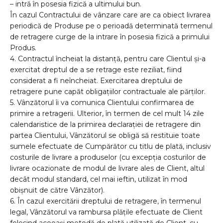
– intră în posesia fizică a ultimului bun.
În cazul Contractului de vânzare care are ca obiect livrarea
periodică de Produse pe o perioadă determinată termenul
de retragere curge de la intrare în posesia fizică a primului
Produs.
4. Contractul încheiat la distanță, pentru care Clientul și-a
exercitat dreptul de a se retrage este reziliat, fiind
considerat a fi neîncheiat. Exercitarea dreptului de
retragere pune capăt obligațiilor contractuale ale părților.
5. Vânzătorul îi va comunica Clientului confirmarea de
primire a retragerii. Ulterior, în termen de cel mult 14 zile
calendaristice de la primirea declarației de retragere din
partea Clientului, Vânzătorul se obligă să restituie toate
sumele efectuate de Cumpărător cu titlu de plată, inclusiv
costurile de livrare a produselor (cu excepția costurilor de
livrare ocazionate de modul de livrare ales de Client, altul
decât modul standard, cel mai ieftin, utilizat în mod
obișnuit de către Vânzător).
6. În cazul exercitării dreptului de retragere, în termenul
legal, Vânzătorul va rambursa plățile efectuate de Client