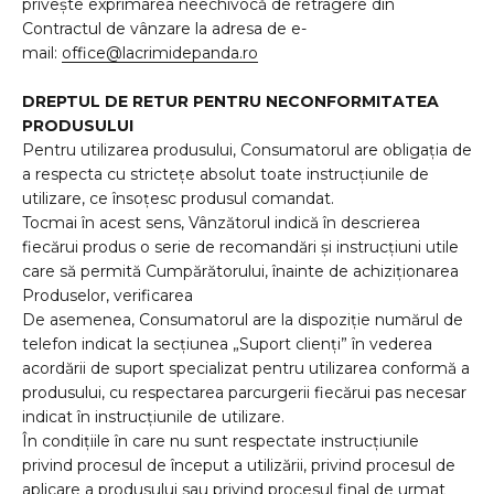
privește exprimarea neechivocă de retragere din
Contractul de vânzare la adresa de e-
mail:
office@lacrimidepanda.ro
DREPTUL DE RETUR PENTRU NECONFORMITATEA
PRODUSULUI
Pentru utilizarea produsului, Consumatorul are obligația de
a respecta cu strictețe absolut toate instrucțiunile de
utilizare, ce însoțesc produsul comandat.
Tocmai în acest sens, Vânzătorul indică în descrierea
fiecărui produs o serie de recomandări și instrucțiuni utile
care să permită Cumpărătorului, înainte de achiziționarea
Produselor, verificarea
De asemenea, Consumatorul are la dispoziție numărul de
telefon indicat la secțiunea „Suport clienți” în vederea
acordării de suport specializat pentru utilizarea conformă a
produsului, cu respectarea parcurgerii fiecărui pas necesar
indicat în instrucțiunile de utilizare.
În condițiile în care nu sunt respectate instrucțiunile
privind procesul de început a utilizării, privind procesul de
aplicare a produsului sau privind procesul final de urmat