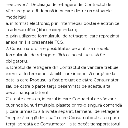
neechivocă. Declarația de retragere din Contractul de
Vânzare poate fi depusă în oricare dintre următoarele
modalități:
a. în format electronic, prin intermediul poștei electronice
la adresa: office@lacrimidepanda.ro;
b. prin utilizarea formularului de retragere, care reprezintă
anexa nr. 1 la prezentele TCG.
2. Consumatorul are posibilitatea de a utiliza modelul
formularului de retragere, fără ca acest lucru să fie
obligatoriu.
3. Dreptul de retragere din Contractul de vânzare trebuie
exercitat în termenul stabilit, care începe să curgă de la
data la care Produsul a fost preluat de către Consumator
sau de către o parte terță desemnată de acesta, alta
decât transportatorul.
Cu toate acestea, în cazul în care Contractul de vânzare
cuprinde bunuri multiple, plasate printr-o singură comandă
și care urmează a fi livrate separat, termenul de retragere
începe să curgă din ziua în care Consumatorul sau o parte
terță, agreată de Consumator – alta decât transportatorul