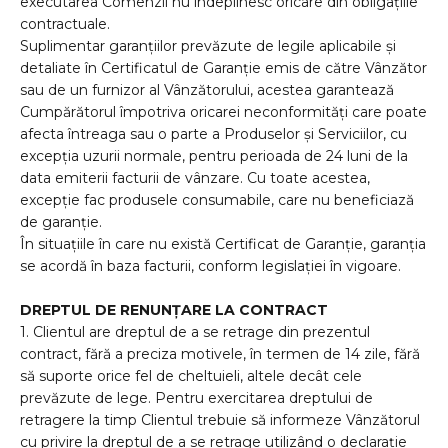
executarea Comenzii nu îndeplinesc oricare din obligațiile
contractuale.
Suplimentar garanțiilor prevăzute de legile aplicabile și
detaliate în Certificatul de Garanție emis de către Vânzător
sau de un furnizor al Vânzătorului, acestea garantează
Cumpărătorul împotriva oricarei neconformități care poate
afecta întreaga sau o parte a Produselor și Serviciilor, cu
excepția uzurii normale, pentru perioada de 24 luni de la
data emiterii facturii de vânzare. Cu toate acestea,
excepție fac produsele consumabile, care nu beneficiază
de garanție.
În situațiile în care nu există Certificat de Garanție, garanția
se acordă în baza facturii, conform legislației în vigoare.
DREPTUL DE RENUNŢARE LA CONTRACT
1. Clientul are dreptul de a se retrage din prezentul
contract, fără a preciza motivele, în termen de 14 zile, fără
să suporte orice fel de cheltuieli, altele decât cele
prevăzute de lege. Pentru exercitarea dreptului de
retragere la timp Clientul trebuie să informeze Vânzătorul
cu privire la dreptul de a se retrage utilizând o declarație