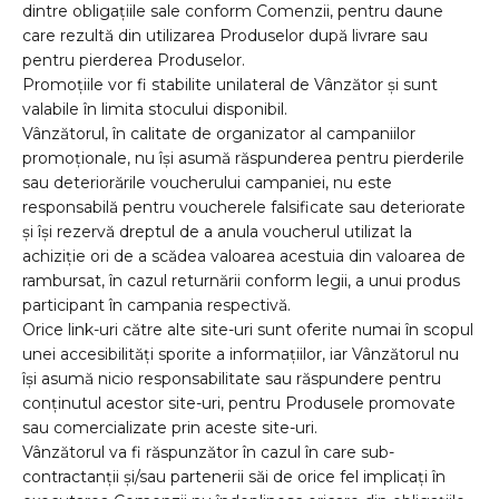
dintre obligațiile sale conform Comenzii, pentru daune
care rezultă din utilizarea Produselor după livrare sau
pentru pierderea Produselor.
Promoțiile vor fi stabilite unilateral de Vânzător și sunt
valabile în limita stocului disponibil.
Vânzătorul, în calitate de organizator al campaniilor
promoționale, nu își asumă răspunderea pentru pierderile
sau deteriorările voucherului campaniei, nu este
responsabilă pentru voucherele falsificate sau deteriorate
și își rezervă dreptul de a anula voucherul utilizat la
achiziție ori de a scădea valoarea acestuia din valoarea de
rambursat, în cazul returnării conform legii, a unui produs
participant în campania respectivă.
Orice link-uri către alte site-uri sunt oferite numai în scopul
unei accesibilități sporite a informațiilor, iar Vânzătorul nu
își asumă nicio responsabilitate sau răspundere pentru
conținutul acestor site-uri, pentru Produsele promovate
sau comercializate prin aceste site-uri.
Vânzătorul va fi răspunzător în cazul în care sub-
contractanții și/sau partenerii săi de orice fel implicați în