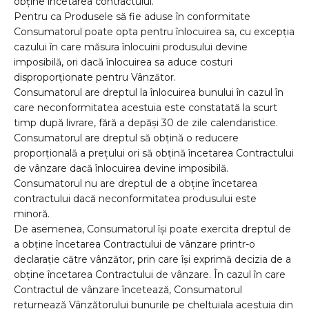
obţine încetarea contractului.
Pentru ca Produsele să fie aduse în conformitate
Consumatorul poate opta pentru înlocuirea sa, cu excepția
cazului în care măsura înlocuirii produsului devine
imposibilă, ori dacă înlocuirea sa aduce costuri
disproporționate pentru Vânzător.
Consumatorul are dreptul la înlocuirea bunului în cazul în
care neconformitatea acestuia este constatată la scurt
timp după livrare, fără a depăși 30 de zile calendaristice.
Consumatorul are dreptul să obțină o reducere
proporțională a prețului ori să obțină încetarea Contractului
de vânzare dacă înlocuirea devine imposibilă.
Consumatorul nu are dreptul de a obține încetarea
contractului dacă neconformitatea produsului este
minoră.
De asemenea, Consumatorul îşi poate exercita dreptul de
a obţine încetarea Contractului de vânzare printr-o
declaraţie către vânzător, prin care îşi exprimă decizia de a
obţine încetarea Contractului de vânzare. În cazul în care
Contractul de vânzare încetează, Consumatorul
returnează Vânzătorului bunurile pe cheltuiala acestuia din