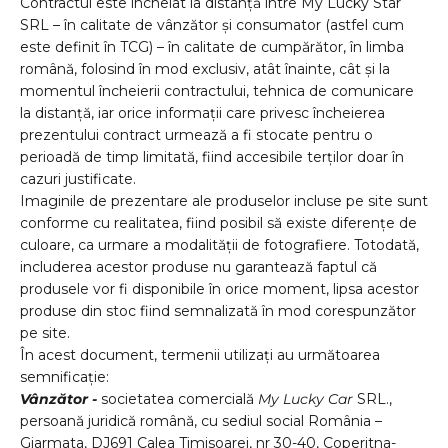
Contractul este încheiat la distanță între My Lucky Star
SRL – în calitate de vânzător și consumator (astfel cum
este definit în TCG) – în calitate de cumpărător, în limba
română, folosind în mod exclusiv, atât înainte, cât și la
momentul încheierii contractului, tehnica de comunicare
la distanță, iar orice informații care privesc încheierea
prezentului contract urmează a fi stocate pentru o
perioadă de timp limitată, fiind accesibile terților doar în
cazuri justificate.
Imaginile de prezentare ale produselor incluse pe site sunt
conforme cu realitatea, fiind posibil să existe diferențe de
culoare, ca urmare a modalității de fotografiere. Totodată,
includerea acestor produse nu garantează faptul că
produsele vor fi disponibile în orice moment, lipsa acestor
produse din stoc fiind semnalizată în mod corespunzător
pe site.
În acest document, termenii utilizați au următoarea
semnificație:
Vânzător -
societatea comercială
My Lucky Car
SRL.,
persoană juridică română, cu sediul social România –
Giarmata, DJ691 Calea Timisoarei, nr 30-40, Coperitna-