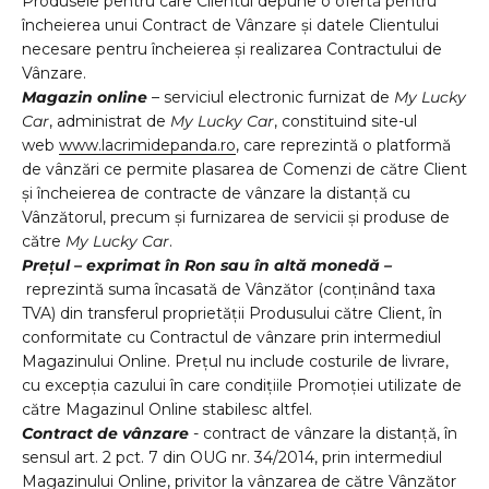
Produsele pentru care Clientul depune o ofertă pentru
încheierea unui Contract de Vânzare și datele Clientului
necesare pentru încheierea și realizarea Contractului de
Vânzare.
Magazin
online
– serviciul electronic furnizat de
My Lucky
Car
, administrat de
My Lucky Car
, constituind site-ul
web
www.lacrimidepanda.ro
, care reprezintă o platformă
de vânzări ce permite plasarea de Comenzi de către Client
și încheierea de contracte de vânzare la distanță cu
Vânzătorul, precum și furnizarea de servicii și produse de
către
My Lucky Car
.
Prețul – exprimat în Ron sau în altă monedă –
reprezintă
suma încasată de Vânzător (conținând taxa
TVA) din transferul proprietății Produsului către Client, în
conformitate cu Contractul de vânzare prin intermediul
Magazinului Online. Prețul nu include costurile de livrare,
cu excepția cazului în care
condi
ț
iile Promo
ț
iei utilizate de
c
ă
tre Magazinul Online stabilesc altfel.
Contract de vânzare
- contract de vânzare la distanță, în
sensul art. 2 pct. 7 din OUG nr. 34/2014, prin intermediul
Magazinului Online, privitor la vânzarea de către Vânzător