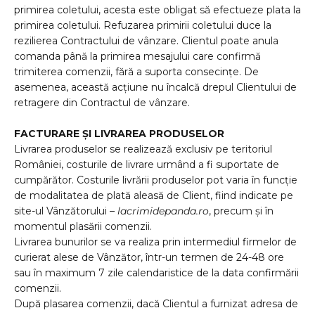
primirea coletului, acesta este obligat să efectueze plata la
primirea coletului. Refuzarea primirii coletului duce la
rezilierea Contractului de vânzare. Clientul poate anula
comanda până la primirea mesajului care confirmă
trimiterea comenzii, fără a suporta consecințe. De
asemenea, această acțiune nu încalcă drepul Clientului de
retragere din Contractul de vânzare.
FACTURARE ȘI LIVRAREA PRODUSELOR
Livrarea produselor se realizează exclusiv pe teritoriul
României, costurile de livrare urmând a fi suportate de
cumpărător. Costurile livrării produselor pot varia în funcție
de modalitatea de plată aleasă de Client, fiind indicate pe
site-ul Vânzătorului –
lacrimidepanda.ro
, precum și în
momentul plasării comenzii.
Livrarea bunurilor se va realiza prin intermediul firmelor de
curierat alese de Vânzător, într-un termen de 24-48 ore
sau în maximum 7 zile calendaristice de la data confirmării
comenzii.
După plasarea comenzii, dacă Clientul a furnizat adresa de