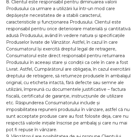
8. Clientul este responsabil pentru diminuarea valorii
Produsului ca urmare a utilizării lui într-un mod care
depăşeşte necesitatea de a stabili caracterul,
caracteristicile și funcționarea Produsului. Clientul este
responsabil pentru orice deteriorare materială și cantitativă
adusă Produsului, având în vedere natura și specificațiile
Produselor livrate de Vânzător. Astfel, în cazul în care
Consumatorul își exercită dreptul legal de retragere,
Consumatorul este direct responsabil pentru returnarea
Produsului în aceeași stare și condiții ca cele în care a fost
Livrat. Astfel, Cumpărătorul are obligația, în cazul exercitării
dreptului de retragere, să returneze produsele în ambalajul
original, cu eticheta intactă, fără defecte sau semne ale
utilizării, împreună cu documentele justificative – factura
fiscală, certificatul de garanție, instrucțiunile de utilizare
etc. Răspunderea Consumatorului include și
imposibilitatea repunerii produsului în vânzare, astfel că nu
sunt acceptate produse care au fost folosite deja, care nu
respectă valorile inițiale înscrise pe ambalaj și care nu mai
pot fi repuse în vânzare.
9. Vânzătorul are posibilitatea de a-i propune Clientului