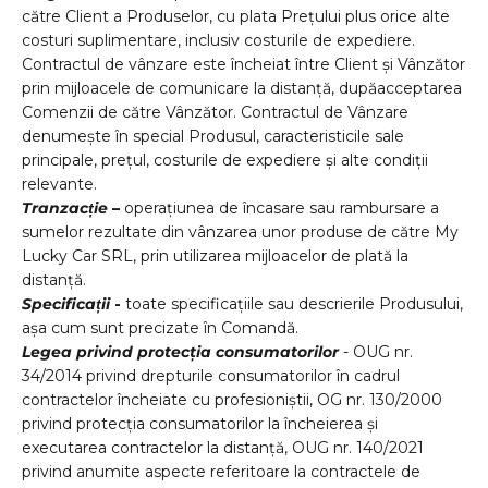
către Client a Produselor, cu plata Prețului plus orice alte
costuri suplimentare, inclusiv costurile de expediere.
Contractul de v
â
nzare este
î
ncheiat
î
ntre Client
ș
i V
â
nz
ă
tor
prin mijloacele de comunicare la distan
ță
, dup
ă
acceptarea
Comenzii de c
ă
tre V
â
nz
ă
tor. Contractul de Vânzare
denumește în special Produsul, caracteristicile sale
principale, prețul, costurile de expediere și alte condiții
relevante.
Tranzacție
–
operațiunea de încasare sau rambursare a
sumelor rezultate din vânzarea unor produse de către My
Lucky Car SRL, prin utilizarea mijloacelor de plată la
distanță.
Specificații
-
toate specificațiile sau descrierile Produsului,
așa cum sunt precizate în Comandă.
Legea privind protecţia consumatorilor
- OUG nr.
34/2014 privind drepturile consumatorilor în cadrul
contractelor încheiate cu profesioniștii, OG nr. 130/2000
privind protecția consumatorilor la încheierea și
executarea contractelor la distanță, OUG nr. 140/2021
privind anumite aspecte referitoare la contractele de