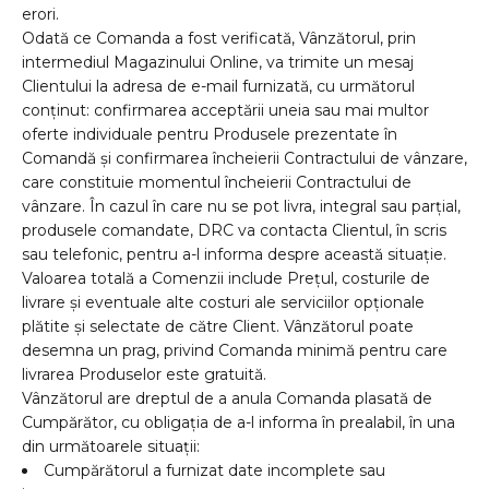
erori.
Odată ce Comanda a fost verificată, Vânzătorul, prin
intermediul Magazinului Online, va trimite un mesaj
Clientului la adresa de e-mail furnizată, cu următorul
conținut: confirmarea acceptării uneia sau mai multor
oferte individuale pentru Produsele prezentate în
Comandă și confirmarea încheierii Contractului de vânzare,
care constituie momentul încheierii Contractului de
vânzare. În cazul în care nu se pot livra, integral sau parțial,
produsele comandate, DRC va contacta Clientul, în scris
sau telefonic, pentru a-l informa despre această situație.
Valoarea totală a Comenzii include Prețul,
costurile de
livrare
ș
i eventuale alte costuri ale serviciilor op
ț
ionale
pl
ă
tite
ș
i selectate de c
ă
tre Client. V
â
nz
ă
torul poate
desemna un prag, privind Comanda minim
ă
pentru care
livrarea Produselor este gratuit
ă
.
Vânzătorul are dreptul de a anula Comanda plasată de
Cumpărător, cu obligația de a-l informa în prealabil, în una
din următoarele situații:
Cumpărătorul a furnizat date incomplete sau