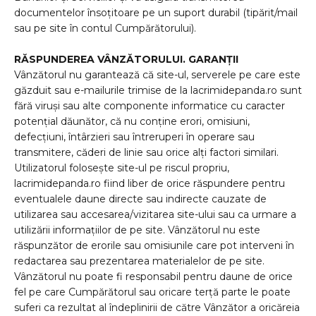
documentelor însoțitoare pe un suport durabil (tipărit/mail
sau pe site în contul Cumpărătorului).
RĂSPUNDEREA VÂNZĂTORULUI. GARANȚII
Vânzătorul nu garantează că site-ul, serverele pe care este
găzduit sau e-mailurile trimise de la lacrimidepanda.ro sunt
fără viruși sau alte componente informatice cu caracter
potențial dăunător, că nu conține erori, omisiuni,
defecțiuni, întârzieri sau întreruperi în operare sau
transmitere, căderi de linie sau orice alți factori similari.
Utilizatorul folosește site-ul pe riscul propriu,
lacrimidepanda.ro fiind liber de orice răspundere pentru
eventualele daune directe sau indirecte cauzate de
utilizarea sau accesarea/vizitarea site-ului sau ca urmare a
utilizării informațiilor de pe site. Vânzătorul nu este
răspunzător de erorile sau omisiunile care pot interveni în
redactarea sau prezentarea materialelor de pe site.
Vânzătorul nu poate fi responsabil pentru daune de orice
fel pe care Cumpărătorul sau oricare terță parte le poate
suferi ca rezultat al îndeplinirii de către Vânzător a oricăreia