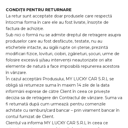
CONDIȚII PENTRU RETURNARE
La retur sunt acceptate doar produsele care respectă
întocmai forma în care ele au fost livrate, însoțite de
factura de achiziție.
Sub nici o formă nu se admite dreptul de retragere asupra
produselor care au fost desfăcute, testate, nu au
etichetele intacte, au sigilii rupte ori șterse, prezintă
modificari fizice, lovituri, ciobiri, zgârieturi, șocuri, urme de
folosire excesivă și/sau intervenții neautorizate ori alte
elemente de natură a face imposibilă repunerea acestora
în vânzare.
În cazul acceptării Produsului, MY LUCKY CAR S.R.L se
obligă să returneze suma în maxim 14 zile de la data
informării exprese de către Client în ceea ce privește
decizia sa de retragere din Contractul de vânzare. Suma va
fi returnată după cum urmează: pentru comenzile
achitate cu ramburs/card bancar – prin virament bancar în
contul furnizat de Client.
Clientul va informa MY LUCKY CAR S.R.L în ceea ce