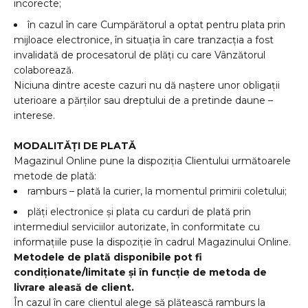
incorecte;
în cazul în care Cumpărătorul a optat pentru plata prin
mijloace electronice, în situația în care tranzacția a fost
invalidată de procesatorul de plăți cu care Vânzătorul
colaborează.
Niciuna dintre aceste cazuri nu dă naștere unor obligații
uterioare a părților sau dreptului de a pretinde daune –
interese.
MODALITĂȚI DE PLATĂ
Magazinul Online pune la dispoziția Clientului următoarele
metode de plată:
ramburs – plată la curier, la momentul primirii coletului;
plăți electronice și plata cu carduri de plată prin
intermediul serviciilor autorizate, în conformitate cu
informațiile puse la dispoziție în cadrul Magazinului Online.
Metodele de plată disponibile pot fi
condiționate/limitate și în funcție de metoda de
livrare aleasă de client.
În cazul în care clientul alege să plătească ramburs la