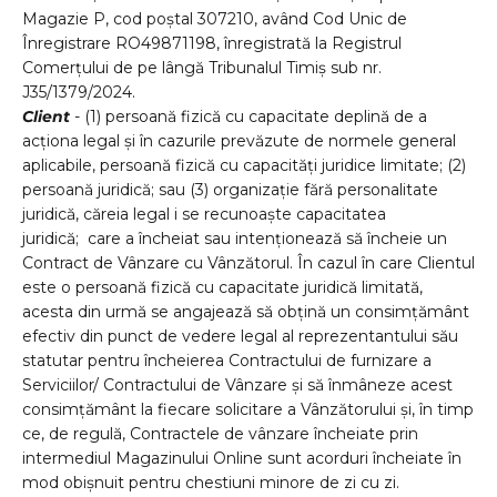
Magazie P
,
cod poștal 307210, având Cod Unic de
Înregistrare RO49871198, înregistrată la Registrul
Comerțului de pe lângă Tribunalul Timiș sub nr.
J35/1379/2024.
Client
- (1) persoană fizică cu capacitate deplină de a
acţiona legal și în cazurile prevăzute de normele general
aplicabile, persoană fizică cu capacităţi juridice limitate; (2)
persoană juridică; sau (3) organizaţie fără personalitate
juridică, căreia legal i se recunoaşte capacitatea
juridică; care a încheiat sau intenționează să încheie un
Contract de Vânzare cu Vânzătorul. În cazul în care Clientul
este o persoană fizică cu capacitate juridică limitată,
acesta din urmă se angajează să obțină un consimțământ
efectiv din punct de vedere legal al reprezentantului său
statutar pentru încheierea Contractului de furnizare a
Serviciilor/ Contractului de Vânzare și să înmâneze acest
consimțământ la fiecare solicitare a Vânzătorului și, în timp
ce, de regulă, Contractele de vânzare încheiate prin
intermediul Magazinului Online sunt acorduri încheiate în
mod obișnuit pentru chestiuni minore de zi cu zi.