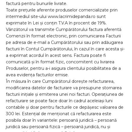
factură pentru bunurile livrate.
Toate prețurile aferente produselor comercializate prin
intermediul site-ului www.lacrimidepanda.ro sunt
exprimate în Lei și conțin T.V.A în procent de 19%.
Vânzătorul va transmite Cumpărătorului factura aferentă
Comenzii în format electronic, prin comunicarea Facturii
pe adresa de e-mail a Cumpărătorului sau prin adăugarea
facturii în Contul Cumpărătorului, în cazul în care acesta și-
a exprimat acordul în acest sens. Factura poate fi
comunicată și în format fizic, concomitent cu livrarea
Produselor, pentru a-i asigura clientului posibilitatea de a
avea evidența facturilor emise.
În măsura în care Cumpărătorul dorește refacturarea,
modificarea datelor de facturare va presupune stornarea
facturii inițiale și emiterea unei noi facturi. Operațiunea de
refacturare se poate face doar în cadrul aceleiași luni
contabile și doar pentru facturile ce depășesc valoarea de
300 lei. Estențial de menționat că refacturarea este
posibila doar în variantele: persoană juridică – persoană
juridică sau persoană fizică – persoană juridică, nu și