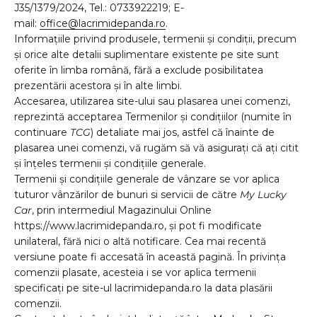
J35/1379/2024, Tel.: 0733922219; E-
mail:
office@lacrimidepanda.ro
.
Informațiile privind produsele, termenii și condiții, precum
și orice alte detalii suplimentare existente pe site sunt
oferite în limba română, fără a exclude posibilitatea
prezentării acestora și în alte limbi.
Accesarea, utilizarea site-ului sau plasarea unei comenzi,
reprezintă acceptarea Termenilor și condițiilor (numite în
continuare
TCG
) detaliate mai jos, astfel că înainte de
plasarea unei comenzi, vă rugăm să vă asigurați că ați citit
și înțeles termenii și condițiile generale.
Termenii și condițiile generale de vânzare se vor aplica
tuturor vânzărilor de bunuri si servicii de către
My Lucky
Car
, prin intermediul Magazinului Online
https://www.lacrimidepanda.ro, și pot fi modificate
unilateral, fără nici o altă notificare. Cea mai recentă
versiune poate fi accesată în această pagină. În privința
comenzii plasate, acesteia i se vor aplica termenii
specificați pe site-ul lacrimidepanda.ro la data plasării
comenzii.