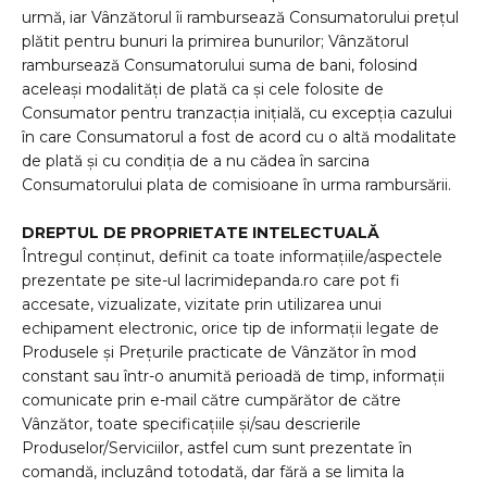
urmă, iar V
ânzătorul îi rambursează Consumatorului preţul
plătit pentru bunuri la primirea bunurilor; Vânzătorul
rambursează Consumatorului suma de bani, folosind
aceleaşi modalităţi de plată ca şi cele folosite de
Consumator pentru tranzacţia iniţială, cu excepţia cazului
în care Consumatorul a fost de acord cu o altă modalitate
de plată şi cu condiţia de a nu cădea în sarcina
Consumatorului plata de comisioane în urma rambursării.
DREPTUL DE PROPRIETATE INTELECTUALĂ
Întregul conținut, definit ca toate informațiile/aspectele
prezentate pe site-ul lacrimidepanda.ro care pot fi
accesate, vizualizate, vizitate prin utilizarea unui
echipament electronic, orice tip de informații legate de
Produsele și Prețurile practicate de Vânzător în mod
constant sau într-o anumită perioadă de timp, informații
comunicate prin e-mail către cumpărător de către
Vânzător, toate specificațiile și/sau descrierile
Produselor/Serviciilor, astfel cum sunt prezentate în
comandă, incluzând totodată, dar fără a se limita la