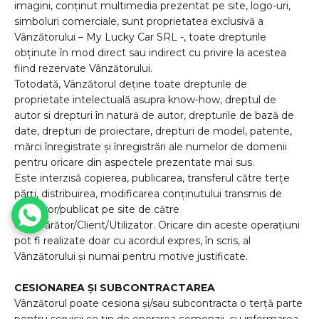
imagini, conținut multimedia prezentat pe site, logo-uri,
simboluri comerciale, sunt proprietatea exclusivă a
Vânzătorului – My Lucky Car SRL -, toate drepturile
obținute în mod direct sau indirect cu privire la acestea
fiind rezervate Vânzătorului.
Totodată, Vânzătorul deține toate drepturile de
proprietate intelectuală asupra know-how, dreptul de
autor si drepturi în natură de autor, drepturile de bază de
date, drepturi de proiectare, drepturi de model, patente,
mărci înregistrate și înregistrări ale numelor de domenii
pentru oricare din aspectele prezentate mai sus.
Este interzisă copierea, publicarea, transferul către terțe
părți, distribuirea, modificarea conținutului transmis de
Vânzăror/publicat pe site de către
Cumpărător/Client/Utilizator. Oricare din aceste operațiuni
pot fi realizate doar cu acordul expres, în scris, al
Vânzătorului și numai pentru motive justificate.
CESIONAREA ȘI SUBCONTRACTAREA
Vânzătorul poate cesiona și/sau subcontracta o terță parte