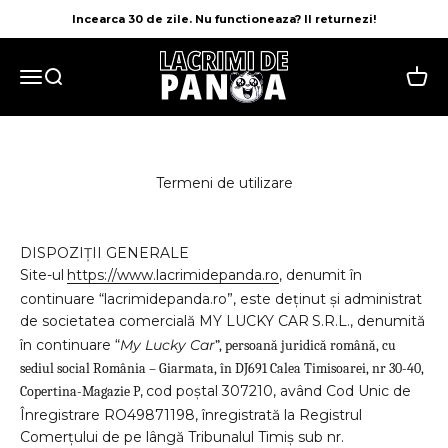
Sari la conținut
Incearca 30 de zile. Nu functioneaza? Il returnezi!
LACRIMI DE PANDA
Meniu
Căutare
Cos
Termeni de utilizare
DISPOZIȚII GENERALE
Site-ul
https://www.lacrimidepanda.ro
, denumit în
continuare “lacrimidepanda.ro”, este deținut și administrat
de societatea comercială MY LUCKY CAR
S.R.L., denumită
în continuare
“
My Lucky Car
”, persoană juridică română, cu
sediul social România – Giarmata, în DJ691 Calea Timisoarei, nr 30-40,
,
cod poștal 307210, având Cod Unic de
Copertina-Magazie P
Înregistrare RO49871198, înregistrată la Registrul
Comerțului de pe lângă Tribunalul Timiș sub nr.