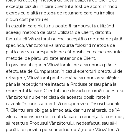
folosind aceeași metodă de plată utilizată de Client, cu
excepția cazului în care Clientul a fost de acord în mod
expres cu o altă metodă de returnare care nu implică
niciun cost pentru el.
În cazul în care plata nu poate fi rambursată utilizând
aceeași metodă de plată utilizată de Client, datorită
faptului că Vânzătorul nu mai acceptă o metodă de plată
specifică, Vânzătorul va rambursa folosind metoda de
plată care va corespunde pe cât posibil cu caracteristicile
metodei de plată utilizate anterior de Client.
În privința obligației Vânzătorului de a rambursa plățile
efectuate de Cumpărător, în cazul exercitării dreptului de
retragere, Vânzătorul poate amâna rambursarea plăților
până la recepționarea intactă a Produselor sau până la
momentul la care Clientul face dovada returnării acestora.
Vânzătorul nu beneficiază de această posibilitate în
cazurile în care s-a oferit să recupereze el însuși bunurile.
7. Clientul are obligaţia imediată, dar nu mai târziu de 14
zile calendaristice de la data la care a renunţat la contract,
să restituie Produsul Vânzătorului, nedesfăcut, sau să-l
pună la dispoziţia persoanei îndreptăţite de Vânzător să-l