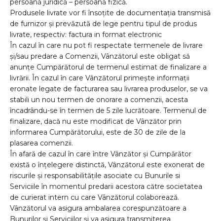
persoană juridică – persoană fizică.
Produsele livrate vor fi însoțite de documentația transmisă
de furnizor și prevăzută de lege pentru tipul de produs
livrate, respectiv: factura in format electronic
În cazul în care nu pot fi respectate termenele de livrare
și/sau predare a Comenzii, Vânzătorul este obligat să
anunțe Cumpărătorul de termenul estimat de finalizare a
livrării. În cazul în care Vânzătorul primește informații
eronate legate de facturarea sau livrarea produselor, se va
stabili un nou termen de onorare a comenzii, acesta
încadrându-se în termen de 5 zile lucrătoare. Termenul de
finalizare, dacă nu este modificat de Vânzător prin
informarea Cumpărătorului, este de 30 de zile de la
plasarea comenzii.
În afară de cazul în care între Vânzător și Cumpărător
există o înțelegere distinctă, Vânzătorul este exonerat de
riscurile și responsabilitățile asociate cu Bunurile si
Serviciile în momentul predarii acestora către societatea
de curierat intern cu care Vânzătorul colaborează.
Vânzătorul va asigura ambalarea corespunzătoare a
Bunurilor și Serviciilor și va asigura transmiterea