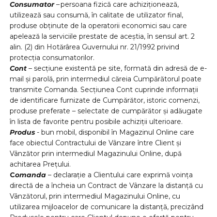
Consumator
–
persoana fizic
ă
care achizi
ț
ioneaz
ă
,
utilizeaz
ă
sau consum
ă
,
î
n calitate de utilizator final,
produse ob
ț
inute de la operatorii economici sau care
apeleaz
ă
la serviciile prestate de ace
ș
tia,
î
n sensul art. 2
alin. (2) din Hot
ă
r
â
rea Guvernului nr. 21/1992 privind
protec
ț
ia consumatorilor.
Cont
– secțiune existentă pe site, formată din adresă de e-
mail și parolă, prin intermediul căreia Cumpărătorul poate
transmite Comanda. Secțiunea Cont cuprinde informații
de identificare furnizate de Cumpărător, istoric comenzi,
produse preferate – selectate de cumpărător și adăugate
în lista de favorite pentru posibile achiziții ulterioare.
Produs
- bun mobil, disponibil în Magazinul Online care
face obiectul Contractului de Vânzare între Client și
Vânzător prin intermediul Magazinului Online, după
achitarea Prețului.
C
omanda
– declarație a Clientului care exprimă voința
directă de a încheia un Contract de Vânzare la distanță cu
Vânzătorul, prin intermediul Magazinului Online, cu
utilizarea mijloacelor de comunicare la distanță, precizând