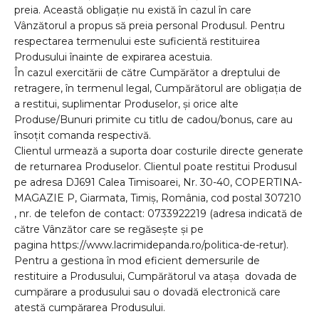
preia. Această obligație nu există în cazul în care
Vânzătorul a propus să preia personal Produsul. Pentru
respectarea termenului este suficientă restituirea
Produsului înainte de expirarea acestuia.
În cazul exercitării de către Cumpărător a dreptului de
retragere, în termenul legal, Cumpărătorul are obligația de
a restitui, suplimentar Produselor, și orice alte
Produse/Bunuri primite cu titlu de cadou/bonus, care au
însoțit comanda respectivă.
Clientul urmează a suporta doar costurile directe generate
de returnarea Produselor. Clientul poate restitui Produsul
pe adresa DJ691 Calea Timisoarei, Nr. 30-40, COPERTINA-
MAGAZIE P, Giarmata, Timiș, România, cod postal 307210
, nr. de telefon de contact: 0733922219 (adresa indicată de
către Vânzător care se regăsește și pe
pagina
https://www.lacrimidepanda.ro/politica-de-retur).
Pentru a gestiona în mod eficient demersurile de
restituire a Produsului, Cumpărătorul va atașa dovada de
cumpărare a produsului sau o dovadă electronică care
atestă cumpărarea Produsului.