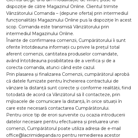
dispoziție de către Magazinul Online. Clientul trimite
Vânzătorului Comanda – (depune oferta) prin intermediul
funcționalității Magazinului Online pus la dispoziție în acest
scop. Comanda este transmisă Vânzătorului prin
intermediul Magazinului Online.
Înainte de confirmarea comenzii, Cumpărătorului îi sunt
oferite întotdeauna informații cu privire la prețul total
aferent comenzii, cantitatea produselor comandate,
având întotdeauna posibilitatea de a verifica și de a
corecta comanda, atunci când este cazul.
Prin plasarea și finalizarea Comenzii, cumpărătorul aprobă
că datele furnizate pentru încheierea contractului de
vânzare la distanță sunt corecte și conforme realității, fiind
totodată de acord ca Vânzătorul să îl contacteze, prin
mijloacele de comunicare la distanță, în orice situații în
care este necesară contactarea Cumpărătorului.
Pentru orice tip de erori survenite cu ocazia introducerii
datelor necesare pentru efectuarea și preluarea unei
comenzi, Cumpărătorul poate utiliza adresa de e-mail
office@lacrimidepanda.ro pentru remedierea acestor