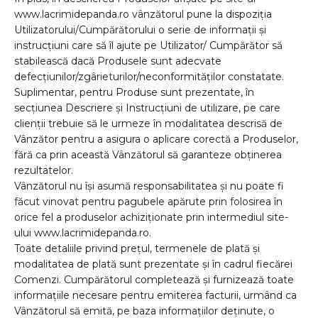
www.lacrimidepanda.ro vânzătorul pune la dispoziția
Utilizatorului/Cumpărătorului o serie de informații și
instrucțiuni care să îl ajute pe Utilizator/ Cumpărător să
stabilească dacă Produsele sunt adecvate
defecțiunilor/zgârieturilor/neconformităților constatate.
Suplimentar, pentru Produse sunt prezentate, în
secțiunea Descriere și Instrucțiuni de utilizare, pe care
clienții trebuie să le urmeze în modalitatea descrisă de
Vânzător pentru a asigura o aplicare corectă a Produselor,
fără ca prin această Vânzătorul să garanteze obținerea
rezultatelor.
Vânzătorul nu își asumă responsabilitatea și nu poate fi
făcut vinovat pentru pagubele apărute prin folosirea în
orice fel a produselor achiziționate prin intermediul site-
ului www.lacrimidepanda.ro.
Toate detaliile privind prețul, termenele de plată și
modalitatea de plată sunt prezentate și în cadrul fiecărei
Comenzi. Cumpărătorul completează și furnizează toate
informațiile necesare pentru emiterea facturii, urmând ca
Vânzătorul să emită, pe baza informațiilor deținute, o