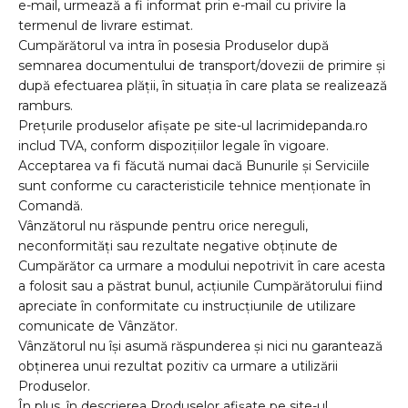
e-mail, urmează a fi informat prin e-mail cu privire la
termenul de livrare estimat.
Cumpărătorul va intra în posesia Produselor după
semnarea documentului de transport/dovezii de primire și
după efectuarea plății, în situația în care plata se realizează
ramburs.
Prețurile produselor afișate pe site-ul lacrimidepanda.ro
includ TVA, conform dispozițiilor legale în vigoare.
Acceptarea va fi făcută numai dacă Bunurile și Serviciile
sunt conforme cu caracteristicile tehnice menționate în
Comandă.
Vânzătorul nu răspunde pentru orice nereguli,
neconformități sau rezultate negative obținute de
Cumpărător ca urmare a modului nepotrivit în care acesta
a folosit sau a păstrat bunul, acțiunile Cumpărătorului fiind
apreciate în conformitate cu instrucțiunile de utilizare
comunicate de Vânzător.
Vânzătorul nu își asumă răspunderea și nici nu garantează
obținerea unui rezultat pozitiv ca urmare a utilizării
Produselor.
În plus, în descrierea Produselor afișate pe site-ul