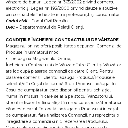
vânzare de bunuri, Legea nr. 365/2002 privind comerţul
electronic și Legea nr. 193/2000 privind clauzele abuzive
din contractele încheiate între profesionişti şi consumator.
Codul civil
– Codul Civil Român.
DRC –
Departamentul de Relații Clienți.
CONDIȚIILE ÎNCHEIERII CONTRACTULUI DE VÂNZARE
Magazinul online oferă posibilitatea depunerii Comenzii de
Produse în următorul mod:
pe pagina Magazinului Online;
Încheierea Contractului de Vânzare între Client și Vânzător
are loc după plasarea comenzii de către Client. Pentru
plasarea comenzii,
Clientul adaugă Produsul/Produsele
selectat/e în Coșul de cumpărături. Produsul adăugat în
Coșul de cumpărături este disponibil pentru achiziție,
numai în măsura în care se află pe stocul Vânzătorului,
stocul indisponibil fiind afișat în mod corespunzător atunci
când este cazul. Totodată, adăugarea Produsului în coșul
de cumpărături, fără finalizarea Comenzii, nu reprezintă o
înregistrare a comenzii și nici rezervarea Produsului.
Clientul alege una din modalitățile de livrare puse la