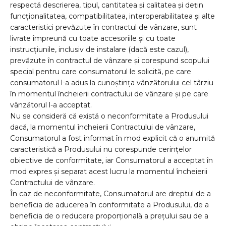
respectă descrierea, tipul, cantitatea şi calitatea şi deţin
funcţionalitatea, compatibilitatea, interoperabilitatea şi alte
caracteristici prevăzute în contractul de vânzare, sunt
livrate împreună cu toate accesoriile şi cu toate
instrucţiunile, inclusiv de instalare (dacă este cazul),
prevăzute în contractul de vânzare și corespund scopului
special pentru care consumatorul le solicită, pe care
consumatorul l-a adus la cunoştinţa vânzătorului cel târziu
în momentul încheierii contractului de vânzare şi pe care
vânzătorul l-a acceptat.
Nu se consideră că există o neconformitate a Produsului
dacă, la momentul încheierii Contractului de vânzare,
Consumatorul a fost informat în mod explicit că o anumită
caracteristică a Produsului nu corespunde cerinţelor
obiective de conformitate, iar Consumatorul a acceptat în
mod expres şi separat acest lucru la momentul încheierii
Contractului de vânzare.
În caz de neconformitate, Consumatorul are dreptul de a
beneficia de aducerea în conformitate a Produsului, de a
beneficia de o reducere proporţională a preţului sau de a